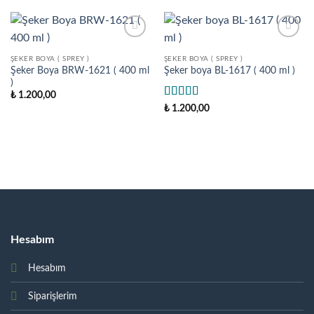
Add to
Add to
wishlist
wishlist
ŞEKER BOYA ( SPREY )
ŞEKER BOYA ( SPREY )
Şeker Boya BRW-1621 ( 400 ml
Şeker boya BL-1617 ( 400 ml )
)
₺
1.200,00
5 üzerinden
₺
1.200,00
5
oy aldı
Hesabım
Hesabım
Siparişlerim