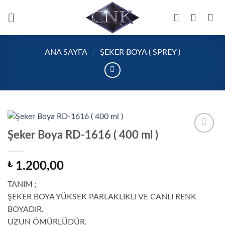
İçeriğe
atla
ANA SAYFA
/
ŞEKER BOYA ( SPREY )
Şeker Boya RD-1616 ( 400 ml )
Add to
wishlist
₺
1.200,00
TANIM ;
ŞEKER BOYA YÜKSEK PARLAKLIKLI VE CANLI RENK
BOYADIR.
UZUN ÖMÜRLÜDÜR.