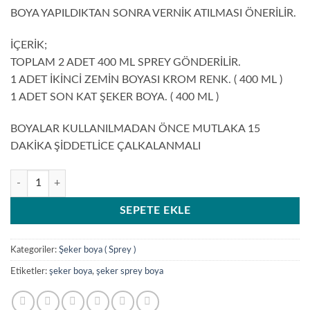
BOYA YAPILDIKTAN SONRA VERNİK ATILMASI ÖNERİLİR.
İÇERİK;
TOPLAM 2 ADET 400 ML SPREY GÖNDERİLİR.
1 ADET İKİNCİ ZEMİN BOYASI KROM RENK. ( 400 ML )
1 ADET SON KAT ŞEKER BOYA. ( 400 ML )
BOYALAR KULLANILMADAN ÖNCE MUTLAKA 15
DAKİKA ŞİDDETLİCE ÇALKALANMALI
Şeker Boya RD-1616 ( 400 ml ) adet
SEPETE EKLE
Kategoriler:
Şeker boya ( Sprey )
Etiketler:
şeker boya
,
şeker sprey boya