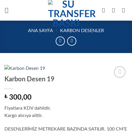
İçeriğe
atla
ANA SAYFA
/
KARBON DESENLER
Karbon Desen 19
Add to
wishlist
₺
300,00
Fiyatlara KDV dahildir.
Kargo alıcıya aittir.
DESENLERİMİZ METREKARE BAZINDA SATILIR. 100 CM’E